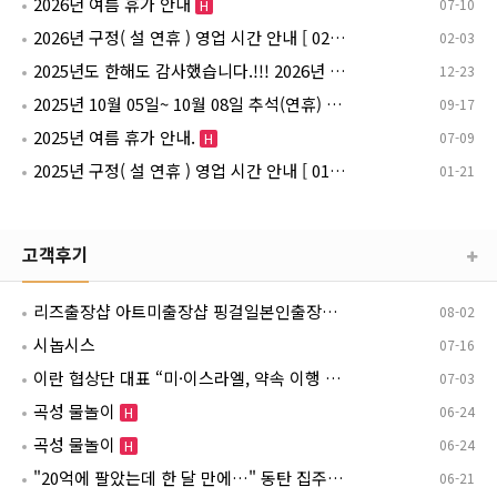
2026년 여름 휴가 안내
07-10
H
2026년 구정( 설 연휴 ) 영업 시간 안내 [ 02월 15일~ 02월 18일 ]
02-03
H
2025년도 한해도 감사했습니다.!!! 2026년 1월 1일 영업 안내
12-23
H
2025년 10월 05일~ 10월 08일 추석(연휴) 영업 시간 안내
09-17
H
2025년 여름 휴가 안내.
07-09
H
2025년 구정( 설 연휴 ) 영업 시간 안내 [ 01월 26일~ 01월 30일 ]
01-21
H
고객후기
리즈출장샵 아트미출장샵 핑걸일본인출장샵 바로가기
08-02
시놉시스
07-16
이란 협상단 대표 “미·이스라엘, 약속 이행 안 하면 상응 조치…호르무즈 간섭 용납 못해”
07-03
곡성 물놀이
06-24
H
곡성 물놀이
06-24
H
"20억에 팔았는데 한 달 만에…" 동탄 집주인들 '멘붕'
06-21
H