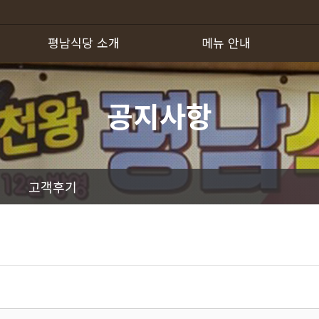
평남식당 소개
메뉴 안내
하위분류
하위분류
공지사항
고객후기