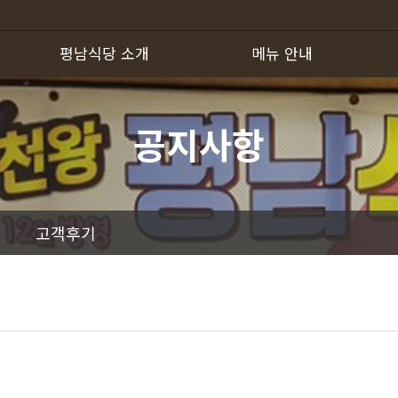
평남식당 소개
메뉴 안내
하위분류
하위분류
공지사항
고객후기