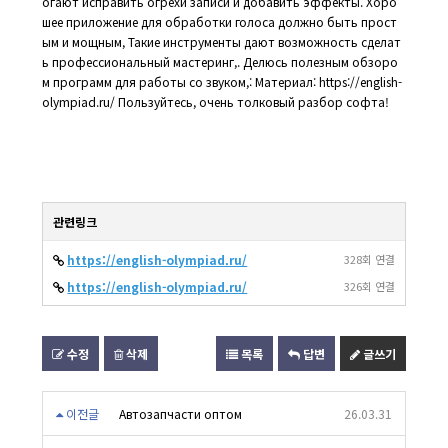
огают исправить огрехи записи и добавить эффекты. Хоро
шее приложение для обработки голоса должно быть прост
ым и мощным, Такие инструменты дают возможность сделат
ь профессиональный мастеринг,. Делюсь полезным обзоро
м программ для работы со звуком,: Материал: https://english-
olympiad.ru/ Пользуйтесь, очень толковый разбор софта!
관련링크
https://english-olympiad.ru/
328회 연결
https://english-olympiad.ru/
326회 연결
수정
삭제
목록
답변
글쓰기
이전글
Автозапчасти оптом
26.03.31